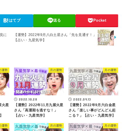
はてブ
送る
Pocket
意見に
【運勢】2022年9月八白土星さん「先を見通す！」
【占い・九星気学】
の運勢
月の運勢
月の運勢
2022.10.28
2022.09.13
紫火星
【運勢】2022年11月九紫火星
【運勢】2022年9月六白金星
さん「高運期を逃すな！」
さん「楽しい事がどんどん起
】
【占い・九星気学】
こる？」【占い・九星気学】
の運勢
月の運勢
月の運勢