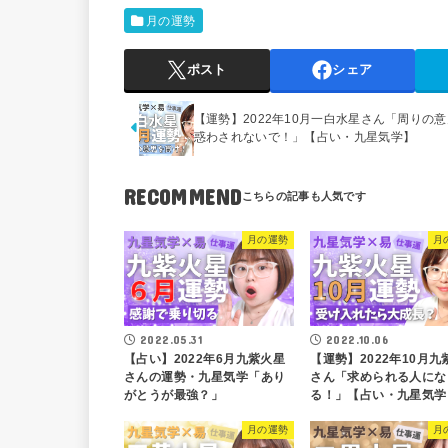
月の運勢
ポスト
シェア
【運勢】2022年10月一白水星さん「周りの
惑わされないで！」【占い・九星気学】
RECOMMEND
月の運勢
月
2022.05.31
2022.10.06
【占い】2022年6月九紫火星
【運勢】2022年10月九
さんの運勢・九星気学「あり
さん「求められる人にな
がとうが最強？」
る！」【占い・九星気学
月の運勢
月