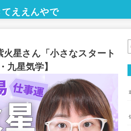
きてええんやで
九紫火星さん「小さなスタート
・九星気学】