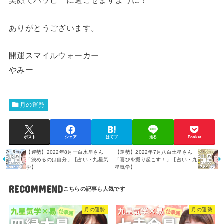
笑顔でハッピーに過ごせますように！
ありがとうございます。
開運スマイルウォーカー
やみー
月の運勢
ポスト
シェア
はてブ
送る
Pocket
【運勢】2022年8月一白水星さん
【運勢】2022年7月八白土星さん
「決めるのは自分」【占い・九星気
「喜びを掘り起こす！」【占い・九
学】
星気学】
RECOMMEND
月の運勢
月の運勢