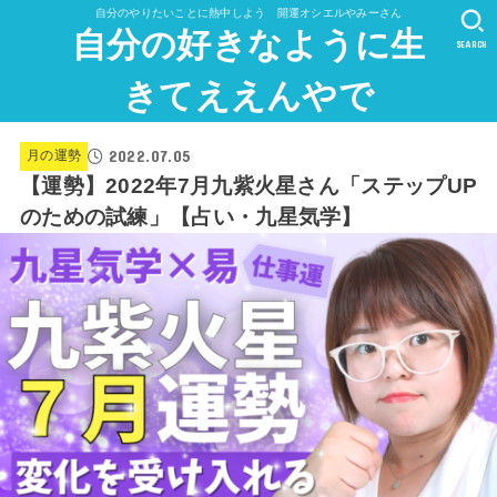
自分のやりたいことに熱中しよう 開運オシエルやみーさん
自分の好きなように生
SEARCH
きてええんやで
2022.07.05
月の運勢
【運勢】2022年7月九紫火星さん「ステップUP
のための試練」【占い・九星気学】