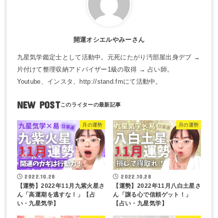
開運オシエルやみーさん
九星気学鑑定士として活動中。元死にたがり汚部屋出身デブ →
片付けて整理収納アドバイザー1級の取得 → 占い師。
Youtube、インスタ、http://stand.fmにて活動中。
NEW POST
月の運勢
月の運勢
2022.10.28
2022.10.28
【運勢】2022年11月九紫火星さ
【運勢】2022年11月八白土星さ
ん「高運期を逃すな！」【占
ん「譲る心で信頼ゲット！」
い・九星気学】
【占い・九星気学】