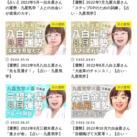
【占い】2022年5月一白水星さん
【運勢】2022年7月九紫火星さん
の運勢・九星気学「人との出会い
「ステップUPのための試練」【占
が成長のカギ」
い・九星気学】
月の運勢
月の運勢
2022.09.14
2022.08.01
【運勢】2022年9月八白土星さん
【運勢】2022年8月八白土星さん
「先を見通す！」【占い・九星気
「大改革のチャンス！」【占い・
学】
九星気学】
月の運勢
月の運勢
2022.08.01
2022.10.06
【運勢】2022年8月三碧木星さん
【運勢】2022年10月六白金星さん
「速さが命」【占い・九星気学】
「目標掲げて大変革！」【占い・