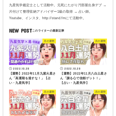
九星気学鑑定士として活動中。元死にたがり汚部屋出身デブ →
片付けて整理収納アドバイザー1級の取得 → 占い師。
Youtube、インスタ、http://stand.fmにて活動中。
NEW POST
月の運勢
月の運勢
2022.10.28
2022.10.28
【運勢】2022年11月九紫火星さ
【運勢】2022年11月八白土星さ
ん「高運期を逃すな！」【占
ん「譲る心で信頼ゲット！」
い・九星気学】
【占い・九星気学】
月の運勢
月の運勢