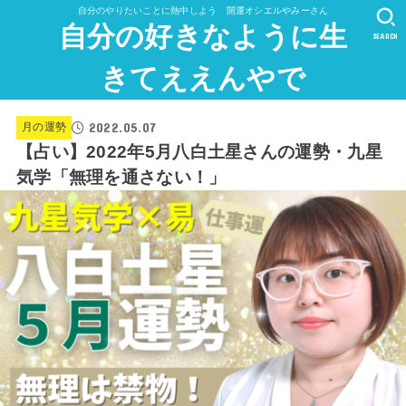
自分のやりたいことに熱中しよう 開運オシエルやみーさん
自分の好きなように生
SEARCH
きてええんやで
2022.05.07
月の運勢
【占い】2022年5月八白土星さんの運勢・九星
気学「無理を通さない！」