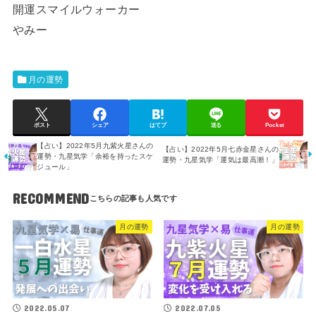
開運スマイルウォーカー
やみー
月の運勢
ポスト
シェア
はてブ
送る
Pocket
【占い】2022年5月九紫火星さんの
【占い】2022年5月七赤金星さんの
運勢・九星気学「余裕を持ったスケ
運勢・九星気学「運気は最高潮！」
ジュール」
RECOMMEND
月の運勢
月の運勢
2022.05.07
2022.07.05