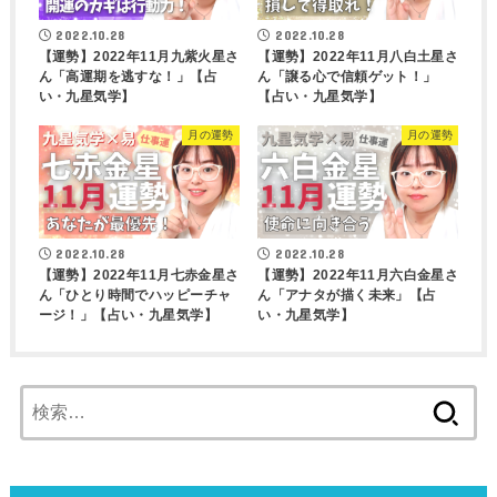
2022.10.28
2022.10.28
【運勢】2022年11月九紫火星さ
【運勢】2022年11月八白土星さ
ん「高運期を逃すな！」【占
ん「譲る心で信頼ゲット！」
い・九星気学】
【占い・九星気学】
月の運勢
月の運勢
2022.10.28
2022.10.28
【運勢】2022年11月七赤金星さ
【運勢】2022年11月六白金星さ
ん「ひとり時間でハッピーチャ
ん「アナタが描く未来」【占
ージ！」【占い・九星気学】
い・九星気学】
検
索: