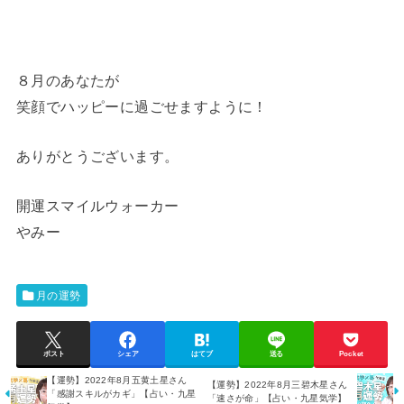
８月のあなたが
笑顔でハッピーに過ごせますように！
ありがとうございます。
開運スマイルウォーカー
やみー
月の運勢
ポスト
シェア
はてブ
送る
Pocket
【運勢】2022年8月五黄土星さん
【運勢】2022年8月三碧木星さん
「感謝スキルがカギ」【占い・九星
「速さが命」【占い・九星気学】