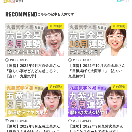
気学】
RECOMMEND
月の運勢
月の運勢
2022.09.13
2022.10.06
【運勢】2022年9月六白金星さん
【運勢】2022年10月六白金星さん
「楽しい事がどんどん起こる？」
「目標掲げて大変革！」【占い・
【占い・九星気学】
九星気学】
月の運勢
月の運勢
2022.09.13
2022.09.14
【運勢】2022年8月五黄土星さん
【運勢】2022年9月九紫火星さん
「感謝スキルがカギ」【占い・九
「小さなスタートで進みだす！」