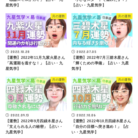
星気学】
【占い・九星気学】
月の運勢
月の運勢
2022.10.28
2022.07.05
【運勢】2022年11月九紫火星さん
【運勢】2022年7月三碧木星さん
「高運期を逃すな！」【占い・九
「輝くための準備」【占い・九星
星気学】
気学】
月の運勢
月の運勢
2022.09.13
2022.10.06
【運勢】2022年9月四緑木星さん
【運勢】2022年10月四緑木星さん
「支えられる人の秘密」【占い・
「自分の目標へ突き進め！」【占
九星気学】
い・九星気学】